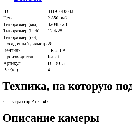
ID
31191010033
Цена
2 850 руб
Типоразмер (мм)
320/85-28
Типоразмер (inch)
12,4-28
Типоразмер (dot)
Посадочный диаметр
28
Вентиль
TR-218A
Производитель
Kabat
Артикул
DER013
Вес(кг)
4
Техника, на которую по
Claas
трактор Ares 547
Описание камеры