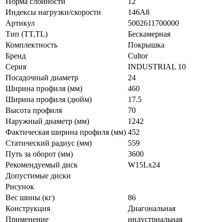
Норма слойности
12
Индексы нагрузки/скорости
146А8
Артикул
5002611700000
Тип (TT,TL)
Бескамерная
Комплектность
Покрышка
Бренд
Cultor
Серия
INDUSTRIAL 10
Посадочный диаметр
24
Ширина профиля (мм)
460
Ширина профиля (дюйм)
17.5
Высота профиля
70
Наружный диаметр (мм)
1242
Фактическая ширина профиля (мм)
452
Статический радиус (мм)
559
Путь за оборот (мм)
3600
Рекомендуемый диск
W15Lx24
Допустимые диски
Рисунок
Вес шины (кг)
86
Конструкция
Диагональная
Применение
индустриальная