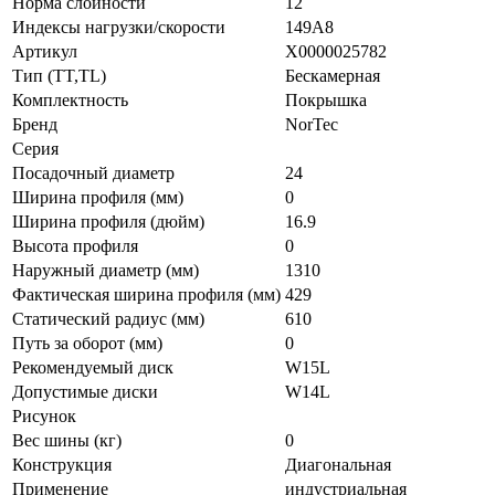
Норма слойности
12
Индексы нагрузки/скорости
149A8
Артикул
Х0000025782
Тип (TT,TL)
Бескамерная
Комплектность
Покрышка
Бренд
NorTec
Серия
Посадочный диаметр
24
Ширина профиля (мм)
0
Ширина профиля (дюйм)
16.9
Высота профиля
0
Наружный диаметр (мм)
1310
Фактическая ширина профиля (мм)
429
Статический радиус (мм)
610
Путь за оборот (мм)
0
Рекомендуемый диск
W15L
Допустимые диски
W14L
Рисунок
Вес шины (кг)
0
Конструкция
Диагональная
Применение
индустриальная