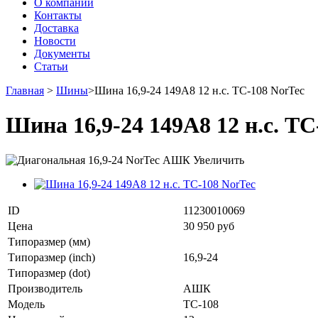
О компании
Контакты
Доставка
Новости
Документы
Статьи
Главная
>
Шины
>
Шина 16,9-24 149A8 12 н.с. TC-108 NorTec
Шина 16,9-24 149A8 12 н.с. TC
Увеличить
ID
11230010069
Цена
30 950 руб
Типоразмер (мм)
Типоразмер (inch)
16,9-24
Типоразмер (dot)
Производитель
АШК
Модель
TC-108