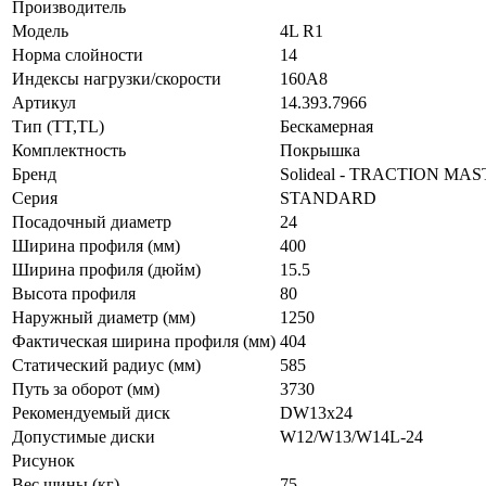
Производитель
Модель
4L R1
Норма слойности
14
Индексы нагрузки/скорости
160А8
Артикул
14.393.7966
Тип (TT,TL)
Бескамерная
Комплектность
Покрышка
Бренд
Solideal - TRACTION MA
Серия
STANDARD
Посадочный диаметр
24
Ширина профиля (мм)
400
Ширина профиля (дюйм)
15.5
Высота профиля
80
Наружный диаметр (мм)
1250
Фактическая ширина профиля (мм)
404
Статический радиус (мм)
585
Путь за оборот (мм)
3730
Рекомендуемый диск
DW13x24
Допустимые диски
W12/W13/W14L-24
Рисунок
Вес шины (кг)
75