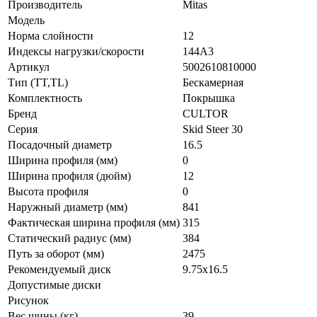
Производитель
Mitas
Модель
Норма слойности
12
Индексы нагрузки/скорости
144A3
Артикул
5002610810000
Тип (TT,TL)
Бескамерная
Комплектность
Покрышка
Бренд
CULTOR
Серия
Skid Steer 30
Посадочный диаметр
16.5
Ширина профиля (мм)
0
Ширина профиля (дюйм)
12
Высота профиля
0
Наружный диаметр (мм)
841
Фактическая ширина профиля (мм)
315
Статический радиус (мм)
384
Путь за оборот (мм)
2475
Рекомендуемый диск
9.75x16.5
Допустимые диски
Рисунок
Вес шины (кг)
39