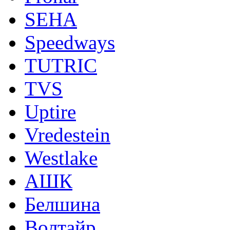
SEHA
Speedways
TUTRIC
TVS
Uptire
Vredestein
Westlake
АШК
Белшина
Волтайр