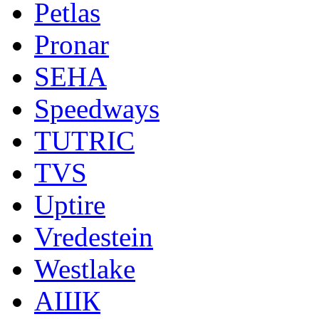
Petlas
Pronar
SEHA
Speedways
TUTRIC
TVS
Uptire
Vredestein
Westlake
АШК