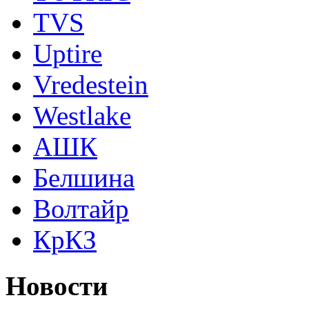
TVS
Uptire
Vredestein
Westlake
АШК
Белшина
Волтайр
КрКЗ
Новости