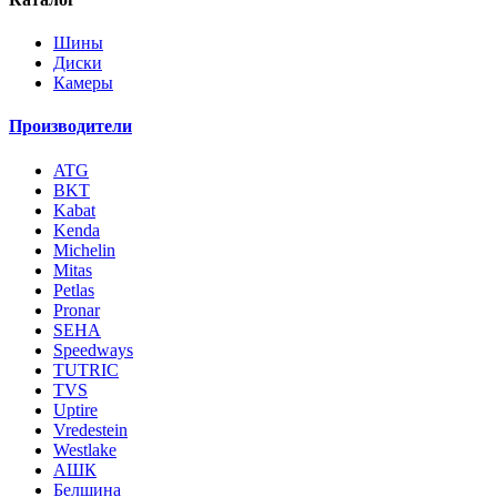
Шины
Диски
Камеры
Производители
ATG
BKT
Kabat
Kenda
Michelin
Mitas
Petlas
Pronar
SEHA
Speedways
TUTRIC
TVS
Uptire
Vredestein
Westlake
АШК
Белшина