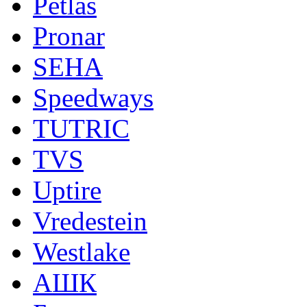
Petlas
Pronar
SEHA
Speedways
TUTRIC
TVS
Uptire
Vredestein
Westlake
АШК