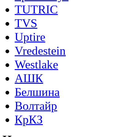
TUTRIC
TVS
Uptire
Vredestein
Westlake
АШК
Белшина
Волтайр
КрКЗ