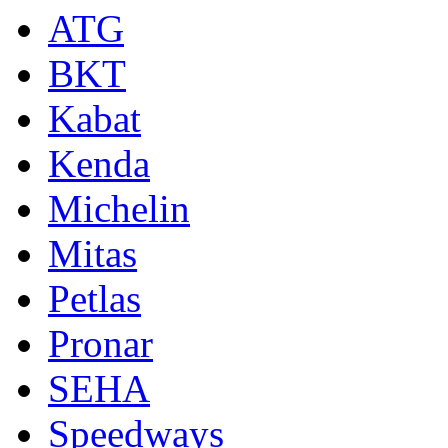
ATG
BKT
Kabat
Kenda
Michelin
Mitas
Petlas
Pronar
SEHA
Speedways