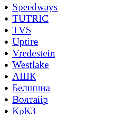
Speedways
TUTRIC
TVS
Uptire
Vredestein
Westlake
АШК
Белшина
Волтайр
КрКЗ