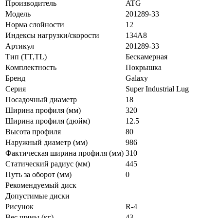
Производитель
ATG
Модель
201289-33
Норма слойности
12
Индексы нагрузки/скорости
134A8
Артикул
201289-33
Тип (TT,TL)
Бескамерная
Комплектность
Покрышка
Бренд
Galaxy
Серия
Super Industrial Lug
Посадочный диаметр
18
Ширина профиля (мм)
320
Ширина профиля (дюйм)
12.5
Высота профиля
80
Наружный диаметр (мм)
986
Фактическая ширина профиля (мм)
310
Статический радиус (мм)
445
Путь за оборот (мм)
0
Рекомендуемый диск
Допустимые диски
Рисунок
R-4
Вес шины (кг)
43