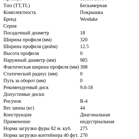
Тип (TT,TL)
Бескамерная
Комплектность
Покрышка
Бренд
Westlake
Серия
Посадочный диаметр
18
Ширина профиля (мм)
320
Ширина профиля (дюйм)
12.5
Высота профиля
0
Наружный диаметр (мм)
985
Фактическая ширина профиля (мм)
308
Статический радиус (мм)
0
Путь за оборот (мм)
0
Рекомендуемый диск
9.0-18
Допустимые диски
Рисунок
R-4
Вес шины (кг)
44
Конструкция
Диагональная
Применение
индустриальная
Норма загрузки фуры 82 м. куб.
275
Норма загрузки контейнера 40 фут.
270