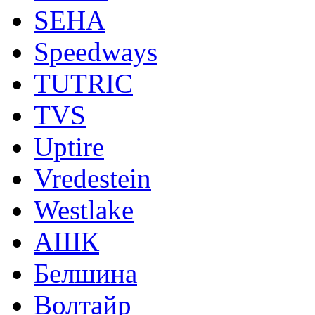
SEHA
Speedways
TUTRIC
TVS
Uptire
Vredestein
Westlake
АШК
Белшина
Волтайр