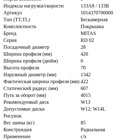
Индексы нагрузки/скорости
133A8 / 133B
Артикул
1014370700000
Тип (TT,TL)
Бескамерная
Комплектность
Покрышка
Бренд
MITAS
Серия
RD 02
Посадочный диаметр
28
Ширина профиля (мм)
420
Ширина профиля (дюйм)
0
Высота профиля
70
Наружный диаметр (мм)
1342
Фактическая ширина профиля (мм)
422
Статический радиус (мм)
607
Путь за оборот (мм)
4015
Рекомендуемый диск
W13
Допустимые диски
W12; W14L
Рисунок
Вес шины (кг)
85
Конструкция
Радиальная
Применение
с/х