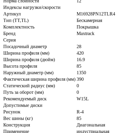
Норма слойности
12
Индексы нагрузки/скорости
Артикул
M16928PN12TLR4
Тип (TT,TL)
Бескамерная
Комплектность
Покрышка
Бренд
Maxtrack
Серия
Посадочный диаметр
28
Ширина профиля (мм)
420
Ширина профиля (дюйм)
16.9
Высота профиля
85
Наружный диаметр (мм)
1350
Фактическая ширина профиля (мм)
390
Статический радиус (мм)
0
Путь за оборот (мм)
0
Рекомендуемый диск
W15L
Допустимые диски
Рисунок
R-4
Вес шины (кг)
85
Конструкция
Диагональная
Применение
индустриальная