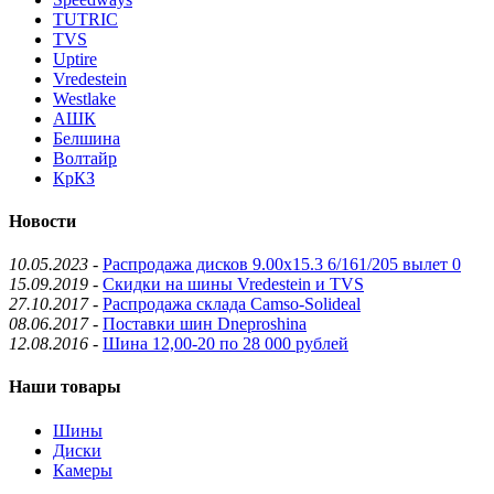
TUTRIC
TVS
Uptire
Vredestein
Westlake
АШК
Белшина
Волтайр
КрКЗ
Новости
10.05.2023
-
Распродажа дисков 9.00x15.3 6/161/205 вылет 0
15.09.2019
-
Скидки на шины Vredestein и TVS
27.10.2017
-
Распродажа склада Camso-Solideal
08.06.2017
-
Поставки шин Dneproshina
12.08.2016
-
Шина 12,00-20 по 28 000 рублей
Наши товары
Шины
Диски
Камеры