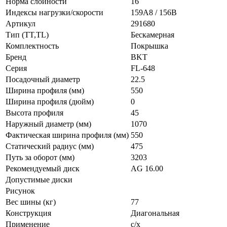
Норма слойности
16
Индексы нагрузки/скорости
159A8 / 156B
Артикул
291680
Тип (TT,TL)
Бескамерная
Комплектность
Покрышка
Бренд
BKT
Серия
FL-648
Посадочный диаметр
22.5
Ширина профиля (мм)
550
Ширина профиля (дюйм)
0
Высота профиля
45
Наружный диаметр (мм)
1070
Фактическая ширина профиля (мм)
550
Статический радиус (мм)
475
Путь за оборот (мм)
3203
Рекомендуемый диск
AG 16.00
Допустимые диски
Рисунок
Вес шины (кг)
77
Конструкция
Диагональная
Применение
с/х