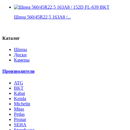
Шина 560/45R22,5 163A8 /...
Каталог
Шины
Диски
Камеры
Производители
ATG
BKT
Kabat
Kenda
Michelin
Mitas
Petlas
Pronar
SEHA
Speedways