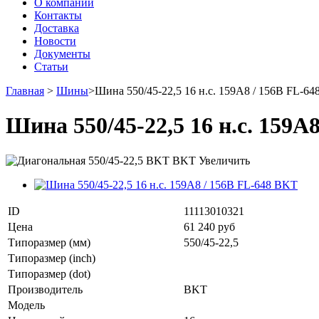
О компании
Контакты
Доставка
Новости
Документы
Статьи
Главная
>
Шины
>
Шина 550/45-22,5 16 н.с. 159A8 / 156B FL-6
Шина 550/45-22,5 16 н.с. 159A
Увеличить
ID
11113010321
Цена
61 240 руб
Типоразмер (мм)
550/45-22,5
Типоразмер (inch)
Типоразмер (dot)
Производитель
BKT
Модель