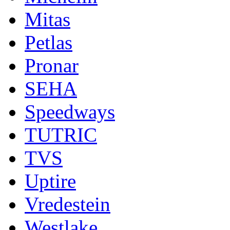
Mitas
Petlas
Pronar
SEHA
Speedways
TUTRIC
TVS
Uptire
Vredestein
Westlake