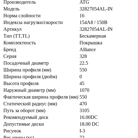
Производитель
ATG
Модель
32827054AL-IN
Норма слойности
16
Индексы нагрузки/скорости
154A8 / 150B
Артикул
32827054AL-IN
Тип (TT,TL)
Бескамерная
Комплектность
Покрышка
Бренд
Alliance
Серия
328
Посадочный диаметр
22.5
Ширина профиля (мм)
550
Ширина профиля (дюйм)
0
Высота профиля
45
Наружный диаметр (мм)
1070
Фактическая ширина профиля (мм)
550
Статический радиус (мм)
470
Путь за оборот (мм)
3105
Рекомендуемый диск
16.00DC
Допустимые диски
18.00 DC
Рисунок
I-3
Вес шины (кг)
72