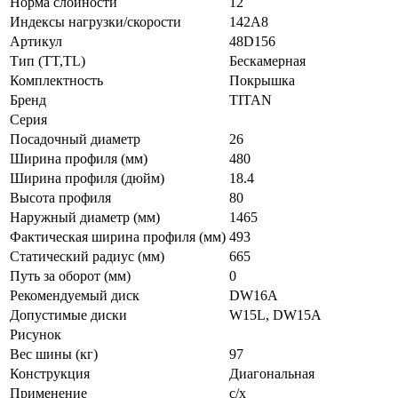
Норма слойности
12
Индексы нагрузки/скорости
142A8
Артикул
48D156
Тип (TT,TL)
Бескамерная
Комплектность
Покрышка
Бренд
TITAN
Серия
Посадочный диаметр
26
Ширина профиля (мм)
480
Ширина профиля (дюйм)
18.4
Высота профиля
80
Наружный диаметр (мм)
1465
Фактическая ширина профиля (мм)
493
Статический радиус (мм)
665
Путь за оборот (мм)
0
Рекомендуемый диск
DW16A
Допустимые диски
W15L, DW15A
Рисунок
Вес шины (кг)
97
Конструкция
Диагональная
Применение
с/х