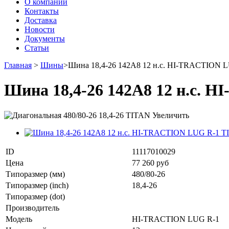
О компании
Контакты
Доставка
Новости
Документы
Статьи
Главная
>
Шины
>
Шина 18,4-26 142A8 12 н.с. HI-TRACTION 
Шина 18,4-26 142A8 12 н.с.
Увеличить
ID
11117010029
Цена
77 260 руб
Типоразмер (мм)
480/80-26
Типоразмер (inch)
18,4-26
Типоразмер (dot)
Производитель
Модель
HI-TRACTION LUG R-1