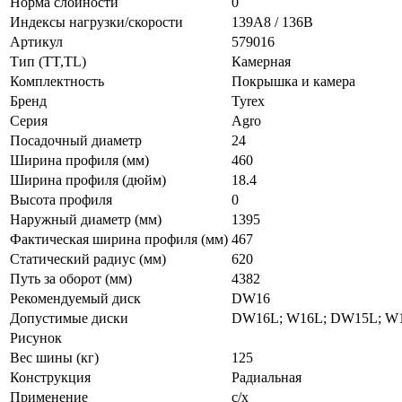
Норма слойности
0
Индексы нагрузки/скорости
139А8 / 136В
Артикул
579016
Тип (TT,TL)
Камерная
Комплектность
Покрышка и камера
Бренд
Tyrex
Серия
Agro
Посадочный диаметр
24
Ширина профиля (мм)
460
Ширина профиля (дюйм)
18.4
Высота профиля
0
Наружный диаметр (мм)
1395
Фактическая ширина профиля (мм)
467
Статический радиус (мм)
620
Путь за оборот (мм)
4382
Рекомендуемый диск
DW16
Допустимые диски
DW16L; W16L; DW15L; W
Рисунок
Вес шины (кг)
125
Конструкция
Радиальная
Применение
с/х