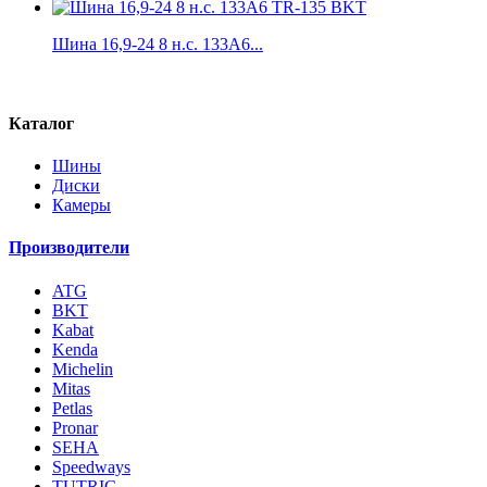
Шина 16,9-24 8 н.с. 133A6...
Каталог
Шины
Диски
Камеры
Производители
ATG
BKT
Kabat
Kenda
Michelin
Mitas
Petlas
Pronar
SEHA
Speedways
TUTRIC