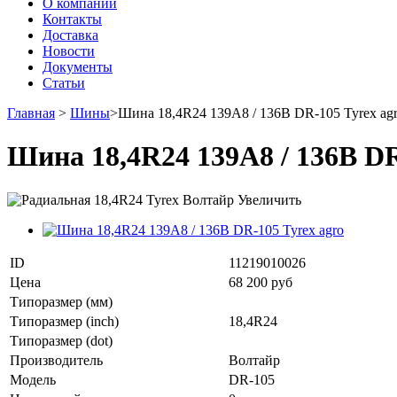
О компании
Контакты
Доставка
Новости
Документы
Статьи
Главная
>
Шины
>
Шина 18,4R24 139А8 / 136В DR-105 Tyrex ag
Шина 18,4R24 139А8 / 136В DR
Увеличить
ID
11219010026
Цена
68 200 руб
Типоразмер (мм)
Типоразмер (inch)
18,4R24
Типоразмер (dot)
Производитель
Волтайр
Модель
DR-105