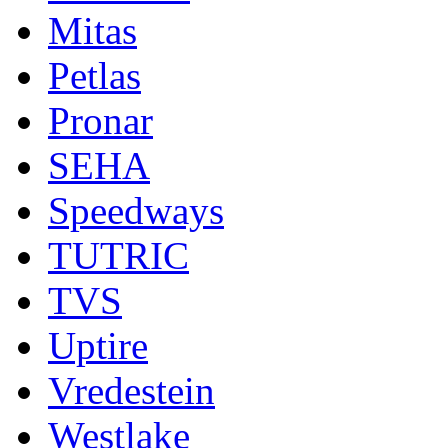
Mitas
Petlas
Pronar
SEHA
Speedways
TUTRIC
TVS
Uptire
Vredestein
Westlake