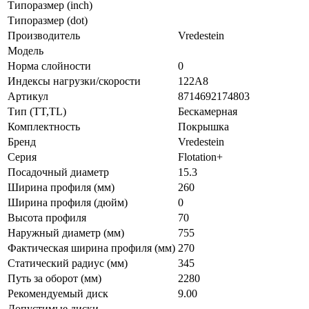
Типоразмер (inch)
Типоразмер (dot)
Производитель
Vredestein
Модель
Норма слойности
0
Индексы нагрузки/скорости
122A8
Артикул
8714692174803
Тип (TT,TL)
Бескамерная
Комплектность
Покрышка
Бренд
Vredestein
Серия
Flotation+
Посадочный диаметр
15.3
Ширина профиля (мм)
260
Ширина профиля (дюйм)
0
Высота профиля
70
Наружный диаметр (мм)
755
Фактическая ширина профиля (мм)
270
Статический радиус (мм)
345
Путь за оборот (мм)
2280
Рекомендуемый диск
9.00
Допустимые диски