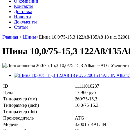
О компании
Контакты
Доставка
Новости
Документы
Статьи
Главная
>
Шины
>
Шина 10,0/75-15,3 122A8/135A8 18 н.с. 32001
Шина 10,0/75-15,3 122A8/135A8
Увеличит
ID
11111010237
Цена
17 960 руб
Типоразмер (мм)
260/75-15,3
Типоразмер (inch)
10,0/75-15,3
Типоразмер (dot)
Производитель
ATG
Модель
32001514AL-IN