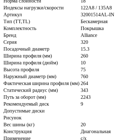
Норма слойности
18
Индексы нагрузки/скорости
122A8 / 135A8
Артикул
32001514AL-IN
Тип (TT,TL)
Бескамерная
Комплектность
Покрышка
Бренд
Alliance
Серия
320
Посадочный диаметр
15.3
Ширина профиля (мм)
260
Ширина профиля (дюйм)
10
Высота профиля
75
Наружный диаметр (мм)
760
Фактическая ширина профиля (мм)
264
Статический радиус (мм)
343
Путь за оборот (мм)
2243
Рекомендуемый диск
9
Допустимые диски
Рисунок
Вес шины (кг)
20
Конструкция
Диагональная
Применение
с/х