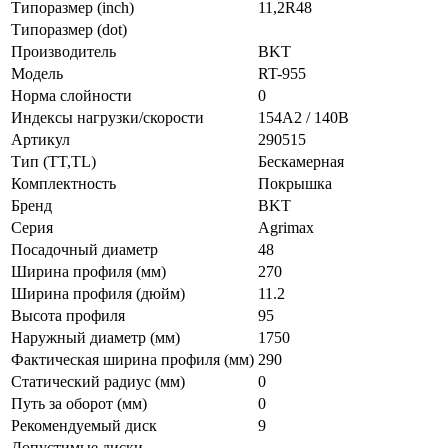
Типоразмер (inch)
11,2R48
Типоразмер (dot)
Производитель
BKT
Модель
RT-955
Норма слойности
0
Индексы нагрузки/скорости
154A2 / 140B
Артикул
290515
Тип (TT,TL)
Бескамерная
Комплектность
Покрышка
Бренд
BKT
Серия
Agrimax
Посадочный диаметр
48
Ширина профиля (мм)
270
Ширина профиля (дюйм)
11.2
Высота профиля
95
Наружный диаметр (мм)
1750
Фактическая ширина профиля (мм)
290
Статический радиус (мм)
0
Путь за оборот (мм)
0
Рекомендуемый диск
9
Допустимые диски