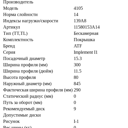
Производитель
Модель
4105
Норма слойности
14
Индексы нагрузки/скорости
139А8
Артикул
11580153A14
Тип (TT,TL)
Бескамерная
Комплектность
Покрышка
Бренд
ATF
Серия
Implement I1
Посадочный диаметр
15.3
Ширина профиля (мм)
300
Ширина профиля (дюйм)
11.5
Высота профиля
80
Наружный диаметр (мм)
845
Фактическая ширина профиля (мм)
290
Статический радиус (мм)
0
Путь за оборот (мм)
0
Рекомендуемый диск
9
Допустимые диски
Рисунок
I-1
Вес шины (кг)
0