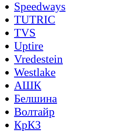
Speedways
TUTRIC
TVS
Uptire
Vredestein
Westlake
АШК
Белшина
Волтайр
КрКЗ