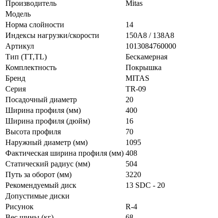
Производитель
Mitas
Модель
Норма слойности
14
Индексы нагрузки/скорости
150A8 / 138A8
Артикул
1013084760000
Тип (TT,TL)
Бескамерная
Комплектность
Покрышка
Бренд
MITAS
Серия
TR-09
Посадочный диаметр
20
Ширина профиля (мм)
400
Ширина профиля (дюйм)
16
Высота профиля
70
Наружный диаметр (мм)
1095
Фактическая ширина профиля (мм)
408
Статический радиус (мм)
504
Путь за оборот (мм)
3220
Рекомендуемый диск
13 SDC - 20
Допустимые диски
Рисунок
R-4
Вес шины (кг)
68