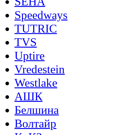
SEHA
Speedways
TUTRIC
TVS
Uptire
Vredestein
Westlake
АШК
Белшина
Волтайр