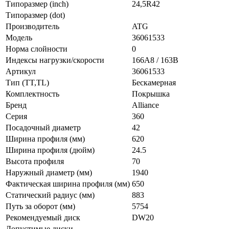
Типоразмер (inch)
24,5R42
Типоразмер (dot)
Производитель
ATG
Модель
36061533
Норма слойности
0
Индексы нагрузки/скорости
166A8 / 163B
Артикул
36061533
Тип (TT,TL)
Бескамерная
Комплектность
Покрышка
Бренд
Alliance
Серия
360
Посадочный диаметр
42
Ширина профиля (мм)
620
Ширина профиля (дюйм)
24.5
Высота профиля
70
Наружный диаметр (мм)
1940
Фактическая ширина профиля (мм)
650
Статический радиус (мм)
883
Путь за оборот (мм)
5754
Рекомендуемый диск
DW20
Допустимые диски