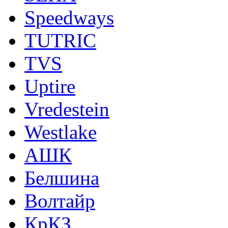
Speedways
TUTRIC
TVS
Uptire
Vredestein
Westlake
АШК
Белшина
Волтайр
КрКЗ