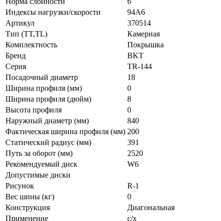
Норма слойности
6
Индексы нагрузки/скорости
94A6
Артикул
370514
Тип (TT,TL)
Камерная
Комплектность
Покрышка
Бренд
BKT
Серия
TR-144
Посадочный диаметр
18
Ширина профиля (мм)
0
Ширина профиля (дюйм)
8
Высота профиля
0
Наружный диаметр (мм)
840
Фактическая ширина профиля (мм)
200
Статический радиус (мм)
391
Путь за оборот (мм)
2520
Рекомендуемый диск
W6
Допустимые диски
Рисунок
R-1
Вес шины (кг)
0
Конструкция
Диагональная
Применение
с/х