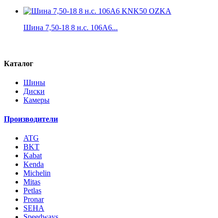
Шина 7,50-18 8 н.с. 106A6...
Каталог
Шины
Диски
Камеры
Производители
ATG
BKT
Kabat
Kenda
Michelin
Mitas
Petlas
Pronar
SEHA
Speedways