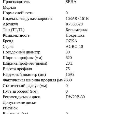
Производитель
SEHA
Модель
Норма слойности
0
Индексы нагрузки/скорости
163A8 / 161B
Артикул
R7530620
Тип (TT,TL)
Бескамерная
Комплектность
Покрышка
Бренд
OZKA
Серия
AGRO-10
Посадочный диаметр
30
Ширина профиля (мм)
620
Ширина профиля (дюйм)
23.1
Высота профиля
75
Наружный диаметр (мм)
1695
Фактическая ширина профиля (мм)
630
Статический радиус (мм)
0
Путь за оборот (мм)
0
Рекомендуемый диск
DW20B-30
Допустимые диски
Рисунок
Вес шины (кг)
0