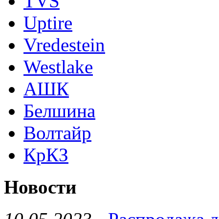
TVS
Uptire
Vredestein
Westlake
АШК
Белшина
Волтайр
КрКЗ
Новости