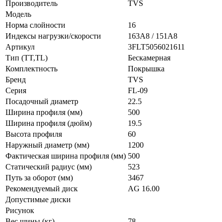
Производитель
TVS
Модель
Норма слойности
16
Индексы нагрузки/скорости
163A8 / 151A8
Артикул
3FLT5056021611
Тип (TT,TL)
Бескамерная
Комплектность
Покрышка
Бренд
TVS
Серия
FL-09
Посадочный диаметр
22.5
Ширина профиля (мм)
500
Ширина профиля (дюйм)
19.5
Высота профиля
60
Наружный диаметр (мм)
1200
Фактическая ширина профиля (мм)
500
Статический радиус (мм)
523
Путь за оборот (мм)
3467
Рекомендуемый диск
AG 16.00
Допустимые диски
Рисунок
Вес шины (кг)
78