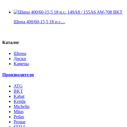
Шина 400/60-15,5 18 н.с....
Каталог
Шины
Диски
Камеры
Производители
ATG
BKT
Kabat
Kenda
Michelin
Mitas
Petlas
Pronar
SEHA