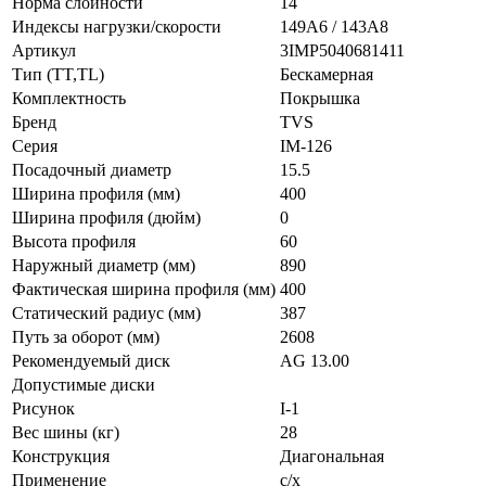
Норма слойности
14
Индексы нагрузки/скорости
149A6 / 143A8
Артикул
3IMP5040681411
Тип (TT,TL)
Бескамерная
Комплектность
Покрышка
Бренд
TVS
Серия
IM-126
Посадочный диаметр
15.5
Ширина профиля (мм)
400
Ширина профиля (дюйм)
0
Высота профиля
60
Наружный диаметр (мм)
890
Фактическая ширина профиля (мм)
400
Статический радиус (мм)
387
Путь за оборот (мм)
2608
Рекомендуемый диск
AG 13.00
Допустимые диски
Рисунок
I-1
Вес шины (кг)
28
Конструкция
Диагональная
Применение
с/х