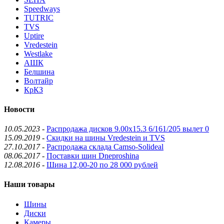
Speedways
TUTRIC
TVS
Uptire
Vredestein
Westlake
АШК
Белшина
Волтайр
КрКЗ
Новости
10.05.2023
-
Распродажа дисков 9.00x15.3 6/161/205 вылет 0
15.09.2019
-
Скидки на шины Vredestein и TVS
27.10.2017
-
Распродажа склада Camso-Solideal
08.06.2017
-
Поставки шин Dneproshina
12.08.2016
-
Шина 12,00-20 по 28 000 рублей
Наши товары
Шины
Диски
Камеры