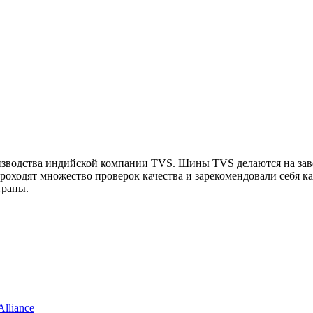
оизводства индийской компании TVS. Шины TVS делаются на за
оходят множество проверок качества и зарекомендовали себя 
траны.