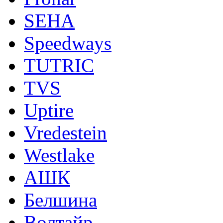
SEHA
Speedways
TUTRIC
TVS
Uptire
Vredestein
Westlake
АШК
Белшина
Волтайр