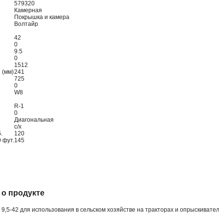
579320
Камерная
Покрышка и камера
Волтайр
42
0
9.5
0
1512
 (мм)
241
725
0
W8
R-1
0
Диагональная
с/х
.
120
 фут.
145
о продукте
,5-42 для использования в сельском хозяйстве на тракторах и опрыскивател