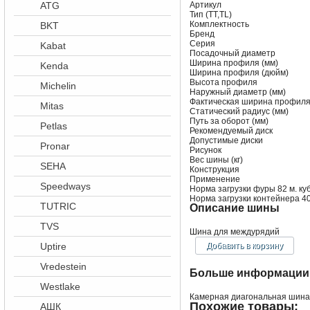
ATG
Артикул
Тип (TT,TL)
Комплектность
BKT
Бренд
Серия
Kabat
Посадочный диаметр
Ширина профиля (мм)
Kenda
Ширина профиля (дюйм)
Высота профиля
Michelin
Наружный диаметр (мм)
Фактическая ширина профиля
Mitas
Статический радиус (мм)
Путь за оборот (мм)
Petlas
Рекомендуемый диск
Допустимые диски
Pronar
Рисунок
Вес шины (кг)
SEHA
Конструкция
Применение
Speedways
Норма загрузки фуры 82 м. куб
Норма загрузки контейнера 40
TUTRIC
Описание шины
TVS
Шина для междурядий
Uptire
Vredestein
Больше информации 
Westlake
Камерная диагональная шина 9
Похожие товары:
АШК