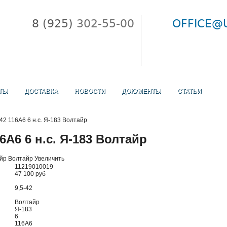
8 (925)
302-55-00
OFFICE@U
ТЫ
ДОСТАВКА
НОВОСТИ
ДОКУМЕНТЫ
СТАТЬИ
42 116А6 6 н.с. Я-183 Волтайр
6А6 6 н.с. Я-183 Волтайр
Увеличить
11219010019
47 100 руб
9,5-42
Волтайр
Я-183
6
116А6