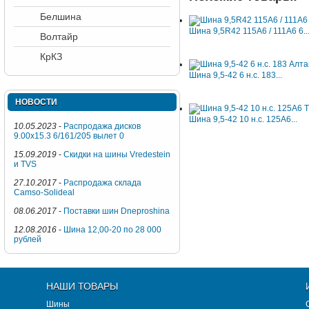
Белшина
Шина 9,5R42 115A6 / 111A6 6..
Волтайр
КрКЗ
Шина 9,5-42 6 н.с. 183...
НОВОСТИ
Шина 9,5-42 10 н.с. 125A6...
10.05.2023
-
Распродажа дисков
9.00x15.3 6/161/205 вылет 0
15.09.2019
-
Скидки на шины Vredestein
и TVS
27.10.2017
-
Распродажа склада
Camso-Solideal
08.06.2017
-
Поставки шин Dneproshina
12.08.2016
-
Шина 12,00-20 по 28 000
рублей
НАШИ ТОВАРЫ
Шины