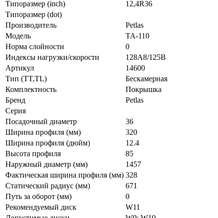
Типоразмер (inch)
12,4R36
Типоразмер (dot)
Производитель
Petlas
Модель
TA-110
Норма слойности
0
Индексы нагрузки/скорости
128A8/125B
Артикул
14600
Тип (TT,TL)
Бескамерная
Комплектность
Покрышка
Бренд
Petlas
Серия
Посадочный диаметр
36
Ширина профиля (мм)
320
Ширина профиля (дюйм)
12.4
Высота профиля
85
Наружный диаметр (мм)
1457
Фактическая ширина профиля (мм)
328
Статический радиус (мм)
671
Путь за оборот (мм)
0
Рекомендуемый диск
W11
Допустимые диски
W9; W10