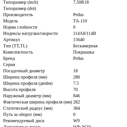
Типоразмер (inch)
7,50R18
Типоразмер (dot)
Производитель
Petlas
Модель
TA-110
Норма слойности
0
Индексы нагрузки/скорости
114A8/114B
Артикул
15640
Тип (TT,TL)
Бескамерная
Комплектность
Покрышка
Бренд
Petlas
Серия
Посадочный диаметр
18
Ширина профиля (мм)
280
Ширина профиля (дюйм)
7.5
Высота профиля
70
Наружный диаметр (мм)
846
Фактическая ширина профиля (мм)
282
Статический радиус (мм)
384
Путь за оборот (мм)
0
Рекомендуемый диск
W9
Допустимые диски
W8; W10