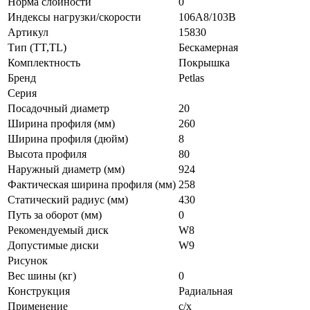
Норма слойности
0
Индексы нагрузки/скорости
106A8/103B
Артикул
15830
Тип (TT,TL)
Бескамерная
Комплектность
Покрышка
Бренд
Petlas
Серия
Посадочный диаметр
20
Ширина профиля (мм)
260
Ширина профиля (дюйм)
8
Высота профиля
80
Наружный диаметр (мм)
924
Фактическая ширина профиля (мм)
258
Статический радиус (мм)
430
Путь за оборот (мм)
0
Рекомендуемый диск
W8
Допустимые диски
W9
Рисунок
Вес шины (кг)
0
Конструкция
Радиальная
Применение
с/х