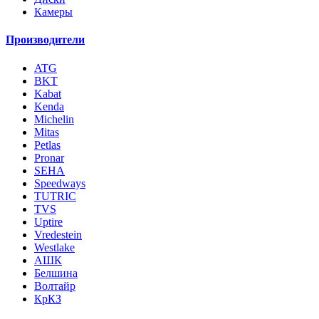
Камеры
Производители
ATG
BKT
Kabat
Kenda
Michelin
Mitas
Petlas
Pronar
SEHA
Speedways
TUTRIC
TVS
Uptire
Vredestein
Westlake
АШК
Белшина
Волтайр
КрКЗ