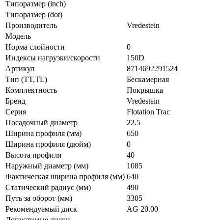
Типоразмер (inch)
Типоразмер (dot)
Производитель
Vredestein
Модель
Норма слойности
0
Индексы нагрузки/скорости
150D
Артикул
8714692291524
Тип (TT,TL)
Бескамерная
Комплектность
Покрышка
Бренд
Vredestein
Серия
Flotation Trac
Посадочный диаметр
22.5
Ширина профиля (мм)
650
Ширина профиля (дюйм)
0
Высота профиля
40
Наружный диаметр (мм)
1085
Фактическая ширина профиля (мм)
640
Статический радиус (мм)
490
Путь за оборот (мм)
3305
Рекомендуемый диск
AG 20.00
Допустимые диски