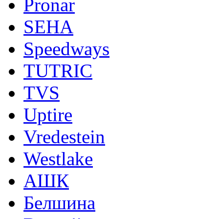
Pronar
SEHA
Speedways
TUTRIC
TVS
Uptire
Vredestein
Westlake
АШК
Белшина