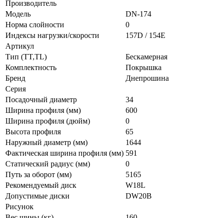
Производитель
Модель
DN-174
Норма слойности
0
Индексы нагрузки/скорости
157D / 154E
Артикул
Тип (TT,TL)
Бескамерная
Комплектность
Покрышка
Бренд
Днепрошина
Серия
Посадочный диаметр
34
Ширина профиля (мм)
600
Ширина профиля (дюйм)
0
Высота профиля
65
Наружный диаметр (мм)
1644
Фактическая ширина профиля (мм)
591
Статический радиус (мм)
0
Путь за оборот (мм)
5165
Рекомендуемый диск
W18L
Допустимые диски
DW20B
Рисунок
Вес шины (кг)
160