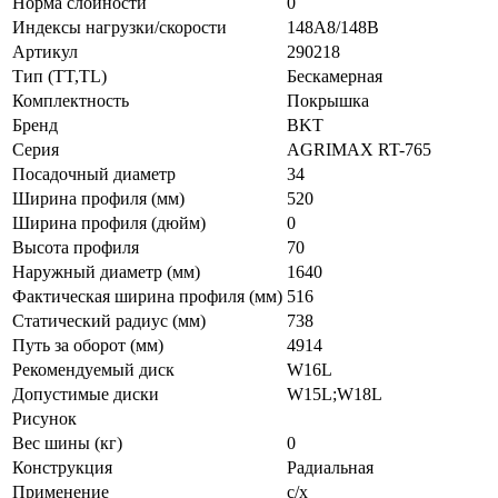
Норма слойности
0
Индексы нагрузки/скорости
148A8/148B
Артикул
290218
Тип (TT,TL)
Бескамерная
Комплектность
Покрышка
Бренд
BKT
Серия
AGRIMAX RT-765
Посадочный диаметр
34
Ширина профиля (мм)
520
Ширина профиля (дюйм)
0
Высота профиля
70
Наружный диаметр (мм)
1640
Фактическая ширина профиля (мм)
516
Статический радиус (мм)
738
Путь за оборот (мм)
4914
Рекомендуемый диск
W16L
Допустимые диски
W15L;W18L
Рисунок
Вес шины (кг)
0
Конструкция
Радиальная
Применение
с/х