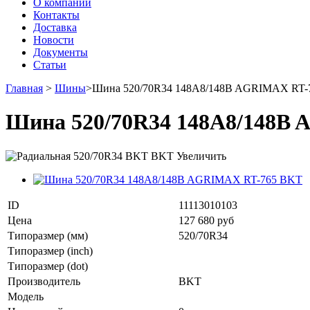
О компании
Контакты
Доставка
Новости
Документы
Статьи
Главная
>
Шины
>
Шина 520/70R34 148A8/148B AGRIMAX RT-
Шина 520/70R34 148A8/148B
Увеличить
ID
11113010103
Цена
127 680 руб
Типоразмер (мм)
520/70R34
Типоразмер (inch)
Типоразмер (dot)
Производитель
BKT
Модель