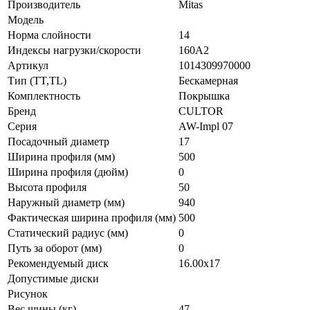
Производитель
Mitas
Модель
Норма слойности
14
Индексы нагрузки/скорости
160A2
Артикул
1014309970000
Тип (TT,TL)
Бескамерная
Комплектность
Покрышка
Бренд
CULTOR
Серия
AW-Impl 07
Посадочный диаметр
17
Ширина профиля (мм)
500
Ширина профиля (дюйм)
0
Высота профиля
50
Наружный диаметр (мм)
940
Фактическая ширина профиля (мм)
500
Статический радиус (мм)
0
Путь за оборот (мм)
0
Рекомендуемый диск
16.00х17
Допустимые диски
Рисунок
Вес шины (кг)
47