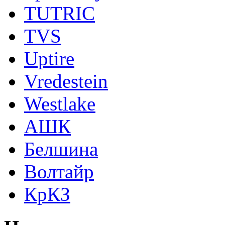
TUTRIC
TVS
Uptire
Vredestein
Westlake
АШК
Белшина
Волтайр
КрКЗ