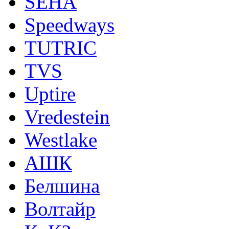
SEHA
Speedways
TUTRIC
TVS
Uptire
Vredestein
Westlake
АШК
Белшина
Волтайр