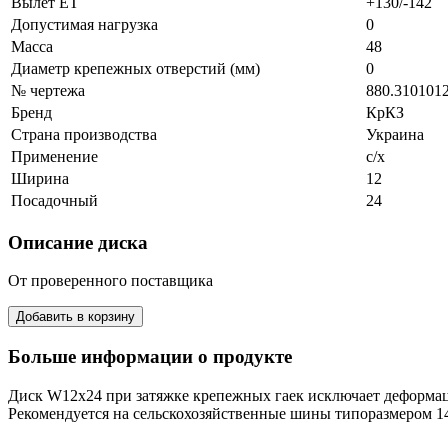
Вылет ЕТ
+130/-142
Допустимая нагрузка
0
Масса
48
Диаметр крепежных отверстий (мм)
0
№ чертежа
880.310101
Бренд
КрКЗ
Страна производства
Украина
Применение
с/х
Ширина
12
Посадочный
24
Описание диска
От проверенного поставщика
Больше информации о продукте
Диск W12x24 при затяжке крепежных гаек исключает деформац
Рекомендуется на сельскохозяйственные шины типоразмером 14