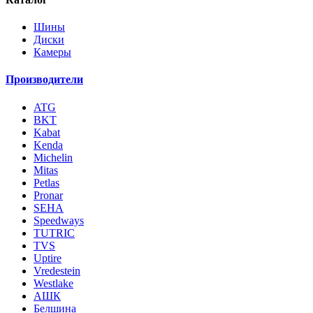
Шины
Диски
Камеры
Производители
ATG
BKT
Kabat
Kenda
Michelin
Mitas
Petlas
Pronar
SEHA
Speedways
TUTRIC
TVS
Uptire
Vredestein
Westlake
АШК
Белшина