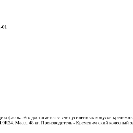
2-01
ию фасок. Это достигается за счет усиленных конусов крепежн
.9R24. Масса 48 кг. Производитель - Кременчугский колесный з