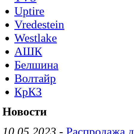
Uptire
Vredestein
Westlake
АШК
Белшина
Волтайр
КрКЗ
Новости
10.05.2023
-
Распродажа д